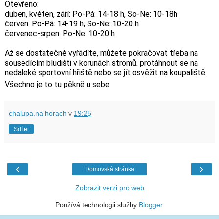
Otevřeno:
duben, květen, září: Po-Pá: 14-18 h, So-Ne: 10-18h
červen: Po-Pá: 14-19 h, So-Ne: 10-20 h
červenec-srpen: Po-Ne: 10-20 h
Až se dostatečně vyřádíte, můžete pokračovat třeba na
sousedícím bludišti v korunách stromů, protáhnout se na
nedaleké sportovní hřiště nebo se jít osvěžit na koupaliště.
Všechno je to tu pěkně u sebe
chalupa.na.horach
v
19:25
Sdílet
‹
›
Domovská stránka
Zobrazit verzi pro web
Používá technologii služby
Blogger
.