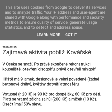
This site uses cookies from Google to deliver its services
Chalupa na horách
and to analyze traffic. Your IP address and user-agent are
shared with Google along with performance and security
metrics to ensure quality of service, generate usage
statistics, and to detect and address abuse.
▼
LEARN MORE
GOT IT
▼
2018-07-15
Zajímavá aktivita poblíž Kovářské
V Oseku se snaží. Po právě skončené rekonstrukci
koupaliště, otevření discgolfu, právě otevřeli minigolf.
Hřiště má 9 jamek, designově je velmi povedené (žádné
betonové dráhy), květiny dotváří atmosféru.
Vstupné (r. 2018) je 90 Kč pro dospěláky, 60 Kč pro děti.
Platí se vratná záloha za hůl (200 Kč) a míček (10 Kč).
Osečtí mají 50% slevu.