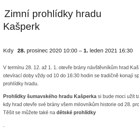
Zimní prohlídky hradu
Kašperk
Kdy
28.
prosinec 2020
10:00
–
1.
leden 2021
16:30
V termínu 28. 12. až 1. 1. otevře brány návštěvníkům hrad K
otevírací doby vždy od 10 do 16:30 hodin se tradičně konají 
prohlídky hradu.
Prohlídky šumavského
hradu Kašperka
si bude moci užít t
kdy hrad otevře své brány všem milovníkům historie od 28. pro
Těšit se můžete také na
dětské prohlídky
.