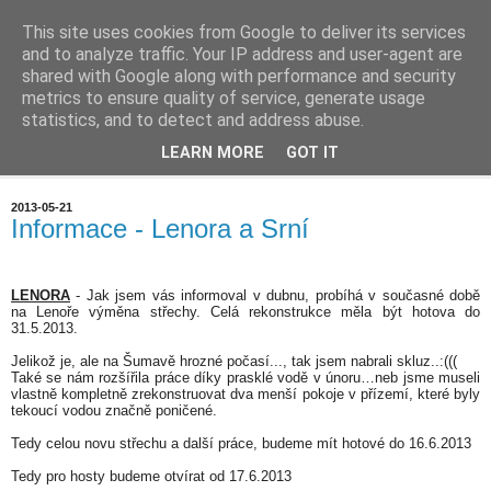
This site uses cookies from Google to deliver its services
Chalupa na horách
and to analyze traffic. Your IP address and user-agent are
shared with Google along with performance and security
metrics to ensure quality of service, generate usage
statistics, and to detect and address abuse.
▼
LEARN MORE
GOT IT
▼
2013-05-21
Informace - Lenora a Srní
LENORA
- Jak jsem vás informoval v dubnu, probíhá v současné době
na Lenoře výměna střechy. Celá rekonstrukce měla být hotova do
31.5.2013.
Jelikož je, ale na Šumavě hrozné počasí..., tak jsem nabrali skluz..:(((
Také se nám rozšířila práce díky prasklé vodě v únoru…neb jsme museli
vlastně kompletně zrekonstruovat dva menší pokoje v přízemí, které byly
tekoucí vodou značně poničené.
Tedy celou novu střechu a další práce, budeme mít hotové do 16.6.2013
Tedy pro hosty budeme otvírat od 17.6.2013