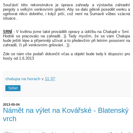
Součástí této rekonstrukce je úprava zahrady a výstavba zahradní
pergoly s velkým venkovním grilem. Aby se dalo pěkně posedět venku a
ugrilovat něco dobrého, i když prší, což není na Šumavě vůbec vzácná
situace..
SRNÍ
- V květnu jsme také prováděli opravy a údržbu na Chalupě v Srní.
Hodně se pracovalo na zahradě..:)) Tedy myslím, že se vám Chalupa
bude ještě lépe a příjemněji užívat a to především při letním posezení na
zahradě, či při venkovním grilování..:)).
Zde se nám vše podaří dokončit včas a objekt bude tedy k dispozici pro
hosty od 1.6.2013
chalupa.na.horach
v
11:37
Sdílet
2013-05-04
Námět na výlet na Kovářské - Blatenský
vrch