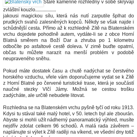
Staré kamenné rozhledny v sobě skrývají
zvláštní kouzlo.................
jakousi magickou sílu, která nás nutí zarputile šplhat do
prudkých svahů zalesněných kopců. Někdy se však najde i
schůdnější cesta. Přímo až k rozhledně Zítě na Blatenském
vrchu dojedete pohodlně autem, vydáte-li se z obce Horní
Blatná
směrem na Boží Dar
a zhruba po 1 kilometru
odbočíte po asfaltové cestě doleva. V zimě buďte opatrní,
občas tu můžete narazit na menší problém v podobě
neupraveného sněhu.
Pokud máte dostatek času a chutě nadýchat se čerstvého
horského vzduchu, vřele vám doporučujeme vydat se k Zítě
z Horní Blatné po červené turistické trase, která je součástí
naučné stezky Vlčí Jámy
. Možná se cestou trošku
zadýcháte, ale určitě nebudete litovat.
Rozhledna se na Blatenském vrchu pyšně tyčí od roku 1913.
Kdysi tu stával také malý hotel, v 50. letech byl ale zbourán.
Abyste si mohli užít nádherný panoramatický výhled, musíte
nejdřív zdolat celkem 96 schodů. A malá rada závěrem –
naplánujte si výlet k Zítě raději na víkend, ve všední dny totiž