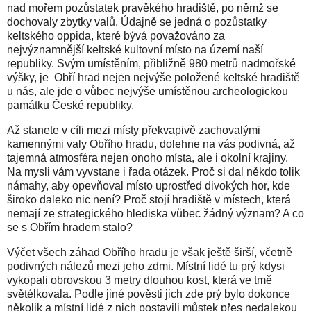
nad mořem pozůstatek pravěkého hradiště, po němž se
dochovaly zbytky valů. Údajně se jedná o pozůstatky
keltského oppida, které bývá považováno za
nejvýznamnější keltské kultovní místo na území naší
republiky. Svým umístěním, přibližně 980 metrů nadmořské
výšky, je Obří hrad nejen nejvýše položené keltské hradiště
u nás, ale jde o vůbec nejvýše umístěnou archeologickou
památku České republiky.
Až stanete v cíli mezi místy překvapivě zachovalými
kamennými valy Obřího hradu, dolehne na vás podivná, až
tajemná atmosféra nejen onoho místa, ale i okolní krajiny.
Na mysli vám vyvstane i řada otázek. Proč si dal někdo tolik
námahy, aby opevňoval místo uprostřed divokých hor, kde
široko daleko nic není? Proč stojí hradiště v místech, která
nemají ze strategického hlediska vůbec žádný význam? A co
se s Obřím hradem stalo?
Výčet všech záhad Obřího hradu je však ještě širší, včetně
podivných nálezů mezi jeho zdmi. Místní lidé tu prý kdysi
vykopali obrovskou 3 metry dlouhou kost, která ve tmě
světélkovala. Podle jiné pověsti jich zde prý bylo dokonce
několik a místní lidé z nich postavili můstek přes nedalekou