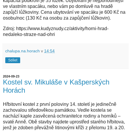
kapacita podkroví je 55 lůžek. Ubytování je nejpohodlnější
ve vlastním spacáku, nebo vám po domluvě na hradě
zapůjčí lůžkoviny. Cena ubytování ve spacáku je 600 Kč na
osobu/noc (130 Kč na osobu za zapůjčení lůžkovin).
Zdroj: https://www.kudyznudy.cz/aktivity/horni-hrad-
nedaleko-straze-nad-ohri
chalupa.na.horach
v
14:54
Sdílet
2024-09-23
Kostel sv. Mikuláše v Kašperských
Horách
Hřbitovní kostel z první poloviny 14. století je jedinečně
zachovalou středověkou památkou. Vedle kostela se
nachází kaple zasvěcená ochranitelce rodiny a horníků –
svaté Anně. Obě stavby najdete uprostřed starého hřbitova,
jenž je zdoben převážně litinovými kříži z přelomu 19. a 20.