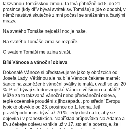
takzvanou Tomášskou zimou. Ta trvá přibližně od 8. do 21.
prosince (kdy dřív býval svátek sv. Tomáše) a jde o období, v
němž nastává skutečné zimní počasí se sněžením a častými
mrazy.
Na svatého Tomáše nejdelší noc je naše.
Na svatého Tomáše zima se rozpáře.
O svatém Tomáši meluzína straší.
Bílé Vánoce a vánoční obleva
Dokonalé Vánoce si představujeme jako ty obrázcích od
Josefa Lady. Většinou ale na bílé Vánoce čekáme marně:
šance na zasněžené vánoční svátky je malá, uvádí se asi 20
%. Proč bývají středoevropské Vánoce většinou na blátě?
Může za to takzvaná vánoční nebo předvánoční obleva,
teplé oceánské proudění z jihozápadu, pro střední Evropu
typické obvykle od 23. prosince do 1. ledna. Její
pravděpodobnost bývá až 70 %, tedy dost na to, aby se
objevila i v pranostikách. Například průpovídka Na Adama a
Evu čekejte oblevu vznikla už v 17. století a potvrzuje, že i