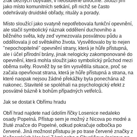
zrak běžných obyvatel, v neosídlené divočině. Slouží jim
jako místo komunitních setkání, při nichž se často
odehrávaly druidské obřady, rituály a porady.
Místo sloužící jako svatyně nepotřebovala funkční opevnění,
ale stačil symbolický náznak oddělení duchovního a
běžného světa, kdy zeď vymezovala posvátnou půdu a
oddělovala ji od světského života. Vysvětlovalo by to nejen
"nepochopitelné" opevnění strany, která je hůře přístupná,
ale i účel přírodní brány, jinak nelogicky zakomponované do
opevnění, která mohla sloužit jako symbolický průchod mezi
oběma světy. Rovněž by se tím vysvětlila situace, proč se
začala opevňovat strana, která je hůře přístupná a strana, na
které naopak nejsou žádné překážky byla ponechána až
nakonec. Stavitelé se spoléhali na psychologický efekt z
posvátné bázně k bohům případných vetřelců.
Jak se dostat k Obřímu hradu
Obří hrad najdete nad údolím říčky Losenice nedaleko
osady Popelná. Přístup sem je možný z Nicova po modré a
žluté značce do Popelné, odkud pokračuje odbočka po
červené. Jiná možnost přístupu je po trase červené značky z