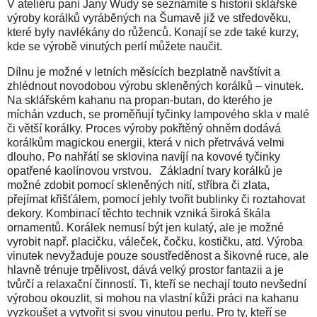
V ateliéru paní Jany Wudy se seznámíte s historií sklářské
výroby korálků vyráběných na Šumavě již ve středověku,
které byly navlékány do růženců. Konají se zde také kurzy,
kde se výrobě vinutých perlí můžete naučit.
Dílnu je možné v letních měsících bezplatně navštívit a
zhlédnout novodobou výrobu skleněných korálků – vinutek.
Na sklářském kahanu na propan-butan, do kterého je
míchán vzduch, se proměňují tyčinky lampového skla v malé
či větší korálky. Proces výroby pokřtěný ohněm dodává
korálkům magickou energii, která v nich přetrvává velmi
dlouho. Po nahřátí se sklovina navíjí na kovové tyčinky
opatřené kaolínovou vrstvou. Základní tvary korálků je
možné zdobit pomocí skleněných nití, stříbra či zlata,
přejímat křišťálem, pomocí jehly tvořit bublinky či roztahovat
dekory. Kombinací těchto technik vzniká široká škála
ornamentů. Korálek nemusí být jen kulatý, ale je možné
vyrobit např. placičku, váleček, čočku, kostičku, atd. Výroba
vinutek nevyžaduje pouze soustředěnost a šikovné ruce, ale
hlavně trénuje trpělivost, dává velký prostor fantazii a je
tvůrčí a relaxační činností. Ti, kteří se nechají touto nevšední
výrobou okouzlit, si mohou na vlastní kůži práci na kahanu
vyzkoušet a vytvořit si svou vinutou perlu. Pro ty, kteří se