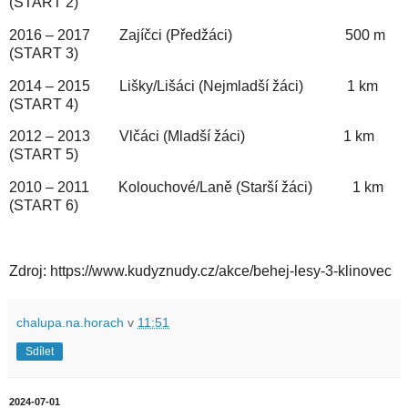
(START 2)
2016 – 2017 Zajíčci (Předžáci) 500 m
(START 3)
2014 – 2015 Lišky/Lišáci (Nejmladší žáci) 1 km
(START 4)
2012 – 2013 Vlčáci (Mladší žáci) 1 km
(START 5)
2010 – 2011 Kolouchové/Laně (Starší žáci) 1 km
(START 6)
Zdroj: https://www.kudyznudy.cz/akce/behej-lesy-3-klinovec
chalupa.na.horach
v
11:51
Sdílet
2024-07-01