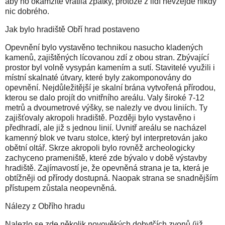
aby ho okamžitě vrátila zpátky, protože z lidí nevzejde nikdy
nic dobrého.
Jak bylo hradiště Obří hrad postaveno
Opevnění bylo vystavěno technikou nasucho kladených
kamenů, zajištěných lícovanou zdí z obou stran. Zbývající
prostor byl volně vysypán kamením a sutí. Stavitelé využili i
místní skalnaté útvary, které byly zakomponovány do
opevnění. Nejdůležitější je skalní brána vytvořená přírodou,
kterou se dalo projít do vnitřního areálu. Valy široké 7-12
metrů a dvoumetrové výšky, se nalezly ve dvou liniích. Ty
zajišťovaly akropoli hradiště. Později bylo vystavěno i
předhradí, ale již s jednou linií. Uvnitř areálu se nacházel
kamenný blok ve tvaru stolce, který byl interpretován jako
obětní oltář. Skrze akropoli bylo rovněž archeologicky
zachyceno prameniště, které zde bývalo v době výstavby
hradiště. Zajímavostí je, že opevněná strana je ta, která je
obtížněji od přírody dostupná. Naopak strana se snadnějším
přístupem zůstala neopevněná.
Nálezy z Obřího hradu
Nalezlo se zde několik novověkých dobytčích zvonů (již