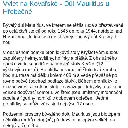
Výlet na Kovářské - Důl Mauritius u
Hřebečné
Bývalý důl Mauritius, ve kterém se těžila ruda s přestávkami
po celá čtyři století od roku 1545 do roku 1944, najdete nad
Hřebečnou. Jedná se o nejslavnější cínový důl Krušných
hor.
V obslužném domku prohlídkové štoly Kryštof vám budou
zapůjčeny helmy, svítilny, holínky a pláště. Z obslužného
domku vede schodiště na úroveň štoly Kryštof (12
výškových metrů). Prohlídka v samotné štole trvá zhruba 1
hodinu, trasa má délku kolem 400 m a vede převážně po
rovné počvě (pochozí podlaze štoly). Během prohlídky je
možné vidět samotnou štolu i navazující dobývky a na konci
velkou dobývací komoru. Ve štole jsou umístěny informační
tabule a figuríny horníků v dobovém oblečení. Jedné
prohlídky se může zúčastnit nejvýše 12 osob.
Podzemní prostory bývalého dolu Mauritius jsou biotopem
několika druhů netopýrů, především netopýra velkého a
netopýra černého.