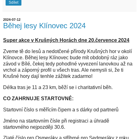
Sdílet
2024-07-12
Běhej lesy Klínovec 2024
Super akce v Krušných Horách dne 20.července 2024
Zveme tě do lesů a nedotčené přírody Krušných hor v okolí
Klínovce. Běhej lesy Klínovec bude mít obdobný ráz jako
závod v Bílé, čekej tedy pohodlné vyvezení lanovkou až na
vrchol a záporný profil u všech tras. Ale nemysli si, že ti
Krušné hory dají tenhle zážitek zadarmo!
Délka tras je 11 a 23 km, běží se i charitativní běh.
CO ZAHRNUJE STARTOVNÉ:
Startovní číslo s měřícím čipem a s dárky od partnerů
Jméno na startovním čísle při registraci a úhradě
startovného nejpozději 30.6.
Zlaté číslo pro Osmeráky a stříbrné pro Sedmeráky z roku