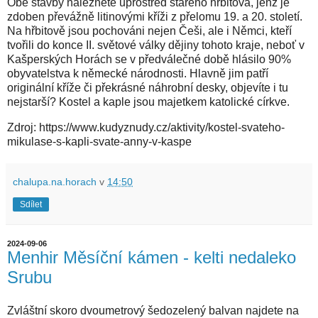
Obě stavby naleznete uprostřed starého hřbitova, jenž je
zdoben převážně litinovými kříži z přelomu 19. a 20. století.
Na hřbitově jsou pochováni nejen Češi, ale i Němci, kteří
tvořili do konce II. světové války dějiny tohoto kraje, neboť v
Kašperských Horách se v předválečné době hlásilo 90%
obyvatelstva k německé národnosti. Hlavně jim patří
originální kříže či překrásné náhrobní desky, objevíte i tu
nejstarší? Kostel a kaple jsou majetkem katolické církve.
Zdroj: https://www.kudyznudy.cz/aktivity/kostel-svateho-
mikulase-s-kapli-svate-anny-v-kaspe
chalupa.na.horach
v
14:50
Sdílet
2024-09-06
Menhir Měsíční kámen - kelti nedaleko
Srubu
Zvláštní skoro dvoumetrový šedozelený balvan najdete na