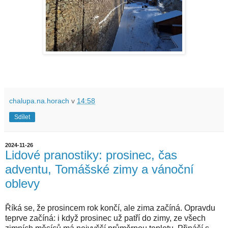
chalupa.na.horach
v
14:58
Sdílet
2024-11-26
Lidové pranostiky: prosinec, čas
adventu, Tomášské zimy a vánoční
oblevy
Říká se, že prosincem rok končí, ale zima začíná. Opravdu
teprve začíná: i když prosinec už patří do zimy, ze všech