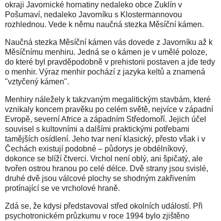
okraji Javornické hornatiny nedaleko obce Zuklín v
Pošumaví, nedaleko Javorníku s Klostermannovou
rozhlednou. Vede k němu naučná stezka Měsíční kámen.
Naučná stezka Měsíční kámen vás dovede z Javorníku až k
Měsíčnímu menhiru. Jedná se o kámen je v umělé poloze,
do které byl pravděpodobně v prehistorii postaven a jde tedy
o menhir. Výraz menhir pochází z jazyka keltů a znamená
"vztyčený kámen".
Menhiry náležely k takzvaným megalitickým stavbám, které
vznikaly koncem pravěku po celém světě, nejvíce v západní
Evropě, severní Africe a západním Středomoří. Jejich účel
souvisel s kultovními a dalšími praktickými potřebami
tamějších osídlení. Jeho tvar není klasický, přesto však i v
Čechách existují podobné – půdorys je obdélníkový,
dokonce se blíží čtverci. Vrchol není oblý, ani špičatý, ale
tvořen ostrou hranou po celé délce. Dvě strany jsou svislé,
druhé dvě jsou válcové plochy se shodným zakřivením
protínající se ve vrcholové hraně.
Zdá se, že kdysi představoval střed okolních událostí. Při
psychotronickém průzkumu v roce 1994 bylo zjištěno