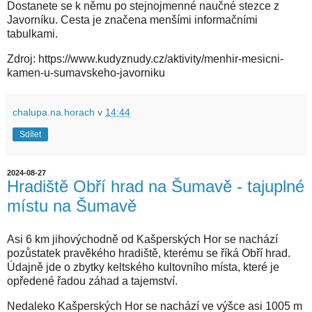
Dostanete se k němu po stejnojmenné naučné stezce z
Javorníku. Cesta je značena menšími informačními
tabulkami.
Zdroj: https://www.kudyznudy.cz/aktivity/menhir-mesicni-
kamen-u-sumavskeho-javorniku
chalupa.na.horach
v
14:44
Sdílet
2024-08-27
Hradiště Obří hrad na Šumavě - tajuplné
místu na Šumavě
Asi 6 km jihovýchodně od Kašperských Hor se nachází
pozůstatek pravěkého hradiště, kterému se říká Obří hrad.
Údajně jde o zbytky keltského kultovního místa, které je
opředené řadou záhad a tajemství.
Nedaleko Kašperských Hor se nachází ve výšce asi 1005 m