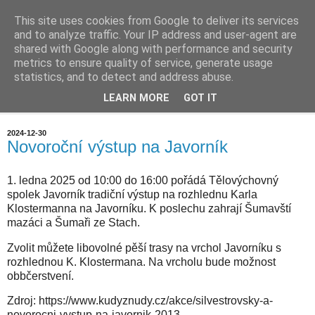
This site uses cookies from Google to deliver its services
Chalupa na horách
and to analyze traffic. Your IP address and user-agent are
shared with Google along with performance and security
metrics to ensure quality of service, generate usage
statistics, and to detect and address abuse.
▼
LEARN MORE
GOT IT
▼
2024-12-30
Novoroční výstup na Javorník
1. ledna 2025 od
10:00 do 16:00 pořádá
Tělovýchovný
spolek Javorník tradiční výstup na rozhlednu Karla
Klostermanna na Javorníku. K poslechu zahrají Šumavští
mazáci a Šumaři ze Stach.
Zvolit můžete libovolné pěší trasy na vrchol Javorníku s
rozhlednou K. Klostermana. Na vrcholu bude možnost
obbčerstvení.
Zdroj: https://www.kudyznudy.cz/akce/silvestrovsky-a-
novorocni-vystup-na-javornik-2013