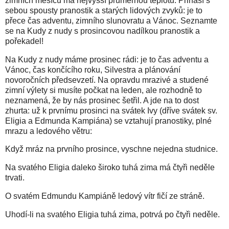
zimních měsíců má nejvyšší průměrnou teplotu. Přináší s
sebou spousty pranostik a starých lidových zvyků: je to
přece čas adventu, zimního slunovratu a Vánoc. Seznamte
se na Kudy z nudy s prosincovou nadílkou pranostik a
pořekadel!
Na Kudy z nudy máme prosinec rádi: je to čas adventu a
Vánoc, čas končícího roku, Silvestra a plánování
novoročních předsevzetí. Na opravdu mrazivé a studené
zimní výlety si musíte počkat na leden, ale rozhodně to
neznamená, že by nás prosinec šetřil. A jde na to dost
zhurta: už k prvnímu prosinci na svátek Ivy (dříve svátek sv.
Eligia a Edmunda Kampiána) se vztahují pranostiky, plné
mrazu a ledového větru:
Když mráz na prvního prosince, vyschne nejedna studnice.
Na svatého Eligia daleko široko tuhá zima má čtyři neděle
trvati.
O svatém Edmundu Kampiáně ledový vítr fičí ze stráně.
Uhodí-li na svatého Eligia tuhá zima, potrvá po čtyři neděle.