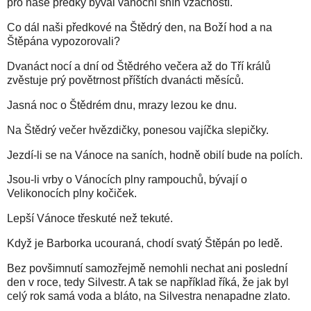
pro naše předky býval vánoční sníh vzácností.
Co dál naši předkové na Štědrý den, na Boží hod a na
Štěpána vypozorovali?
Dvanáct nocí a dní od Štědrého večera až do Tří králů
zvěstuje prý povětrnost příštích dvanácti měsíců.
Jasná noc o Štědrém dnu, mrazy lezou ke dnu.
Na Štědrý večer hvězdičky, ponesou vajíčka slepičky.
Jezdí-li se na Vánoce na saních, hodně obilí bude na polích.
Jsou-li vrby o Vánocích plny rampouchů, bývají o
Velikonocích plny kočiček.
Lepší Vánoce třeskuté než tekuté.
Když je Barborka ucouraná, chodí svatý Štěpán po ledě.
Bez povšimnutí samozřejmě nemohli nechat ani poslední
den v roce, tedy Silvestr. A tak se například říká, že jak byl
celý rok samá voda a bláto, na Silvestra nenapadne zlato.