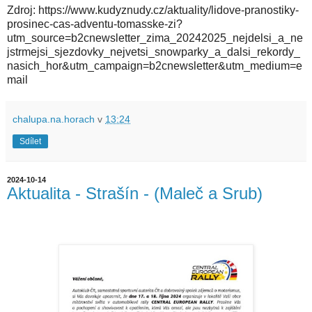
Zdroj: https://www.kudyznudy.cz/aktuality/lidove-pranostiky-
prosinec-cas-adventu-tomasske-zi?
utm_source=b2cnewsletter_zima_20242025_nejdelsi_a_ne
jstrmejsi_sjezdovky_nejvetsi_snowparky_a_dalsi_rekordy_
nasich_hor&utm_campaign=b2cnewsletter&utm_medium=e
mail
chalupa.na.horach
v
13:24
Sdílet
2024-10-14
Aktualita - Strašín - (Maleč a Srub)