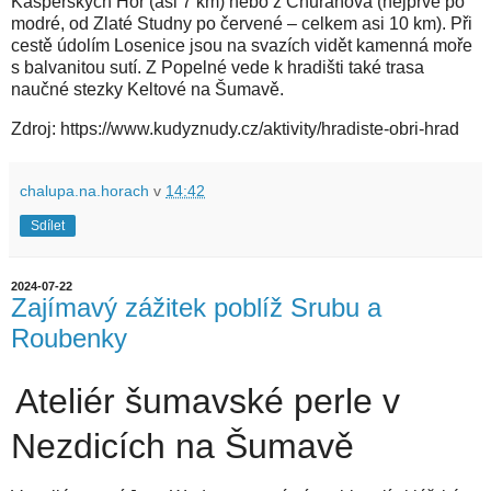
Kašperských Hor (asi 7 km) nebo z Churáňova (nejprve po
modré, od Zlaté Studny po červené – celkem asi 10 km). Při
cestě údolím Losenice jsou na svazích vidět kamenná moře
s balvanitou sutí. Z Popelné vede k hradišti také trasa
naučné stezky Keltové na Šumavě.
Zdroj: https://www.kudyznudy.cz/aktivity/hradiste-obri-hrad
chalupa.na.horach
v
14:42
Sdílet
2024-07-22
Zajímavý zážitek poblíž Srubu a
Roubenky
Ateliér šumavské perle v
Nezdicích na Šumavě