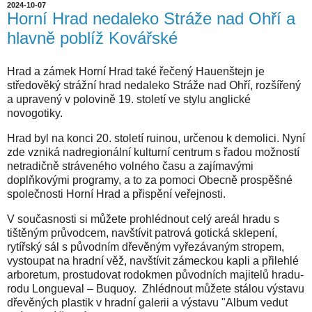
2024-10-07
Horní Hrad nedaleko Stráže nad Ohří a
hlavně poblíž Kovářské
Hrad a zámek Horní Hrad také řečený Hauenštejn je
středověký strážní hrad nedaleko Stráže nad Ohří, rozšířený
a upravený v polovině 19. století ve stylu anglické
novogotiky.
Hrad byl na konci 20. století ruinou, určenou k demolici. Nyní
zde vzniká nadregionální kulturní centrum s řadou možností
netradičně stráveného volného času a zajímavými
doplňkovými programy, a to za pomoci Obecně prospěšné
společnosti Horní Hrad a přispění veřejnosti.
V současnosti si můžete prohlédnout celý areál hradu s
tištěným průvodcem, navštívit patrová gotická sklepení,
rytířský sál s původním dřevěným vyřezávaným stropem,
vystoupat na hradní věž, navštívit zámeckou kapli a přilehlé
arboretum, prostudovat rodokmen původních majitelů hradu-
rodu Longueval – Buquoy. Zhlédnout můžete stálou výstavu
dřevěných plastik v hradní galerii a výstavu "Album vedut