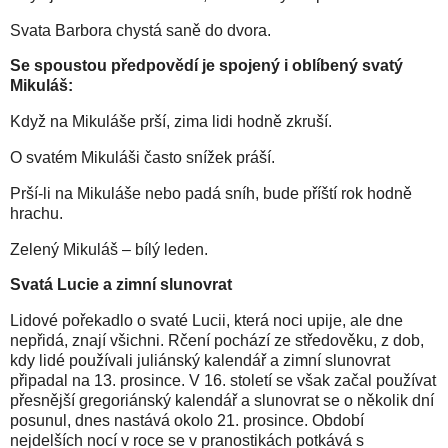
Svata Barbora chystá saně do dvora.
Se spoustou předpovědí je spojený i oblíbený svatý
Mikuláš:
Když na Mikuláše prší, zima lidi hodně zkruší.
O svatém Mikuláši často snížek práší.
Prší-li na Mikuláše nebo padá sníh, bude příští rok hodně
hrachu.
Zelený Mikuláš – bílý leden.
Svatá Lucie a zimní slunovrat
Lidové pořekadlo o svaté Lucii, která noci upije, ale dne
nepřidá, znají všichni. Rčení pochází ze středověku, z dob,
kdy lidé používali juliánský kalendář a zimní slunovrat
připadal na 13. prosince. V 16. století se však začal používat
přesnější gregoriánský kalendář a slunovrat se o několik dní
posunul, dnes nastává okolo 21. prosince. Období
nejdelších nocí v roce se v pranostikách potkává s