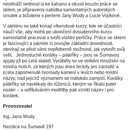
neodváží sednout si ke kahanu a okusit kouzlo práce se
sklem, je připravena nabídka samostatných autorských
vinutek a bižuterie s perlemi Jany Wudy a Lucie Vojíkové.
V ateliéru se také konají víkendové kurzy, kde se účastníci
naučí vše, aby mohli po ukončení dvoudenního kurzu
samostatně pracovat a tvořit vlastní perličky. Práce se sklem
je fascinující a jakmile si osvojíte základní dovednosti,
otevírají se před vámi nepřeberně možností, jak vytvořit svůj
svět. Jednoduché korálky – páteříky – jsou se Šumavou
spjaty již po celá staletí. Vyráběly se ve velkém množství na
mnoha hutích, ze kterých jsou dnes leckdy jen zarostlé a
zcela zapomenuté hromady kamení v lesích nebo místní
názvy, nad jejichž významem se málokdo zamyslí. Korálky
páteříky se navlékaly do růženců, kterým se říkalo pater
noster – a odříkáváním modlitby pak vznikl název i pro
korálek.
Provozovatel
Ing. Jana Wudy
Nezdice na Šumavě 197