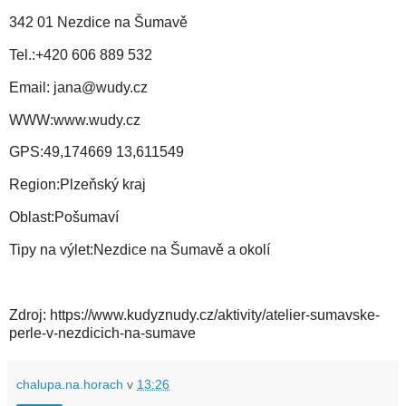
342 01 Nezdice na Šumavě
Tel.:+420 606 889 532
Email: jana@wudy.cz
WWW:www.wudy.cz
GPS:49,174669 13,611549
Region:Plzeňský kraj
Oblast:Pošumaví
Tipy na výlet:Nezdice na Šumavě a okolí
Zdroj: https://www.kudyznudy.cz/aktivity/atelier-sumavske-
perle-v-nezdicich-na-sumave
chalupa.na.horach
v
13:26