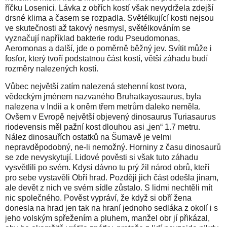
říčku Losenici. Lávka z obřích kostí však nevydržela zdejší
drsné klima a časem se rozpadla. Světélkující kosti nejsou
ve skutečnosti až takový nesmysl, světélkováním se
vyznačují například bakterie rodu Pseudomonas,
Aeromonas a další, jde o poměrně běžný jev. Svítit může i
fosfor, který tvoří podstatnou část kostí, větší záhadu budí
rozměry nalezených kostí.
Vůbec největší zatím nalezená stehenní kost tvora,
vědeckým jménem nazvaného Bruhatkayosaurus, byla
nalezena v Indii a k oněm třem metrům daleko neměla.
Ovšem v Evropě největší objevený dinosaurus Turiasaurus
riodevensis měl pažní kost dlouhou asi „jen“ 1.7 metru.
Nález dinosauřích ostatků na Šumavě je velmi
nepravděpodobný, ne-li nemožný. Horniny z času dinosaurů
se zde nevyskytují. Lidové pověsti si však tuto záhadu
vysvětlili po svém. Kdysi dávno tu prý žil národ obrů, kteří
pro sebe vystavěli Obří hrad. Později jich část odešla jinam,
ale devět z nich ve svém sídle zůstalo. S lidmi nechtěli mít
nic společného. Pověst vypráví, že když si obří žena
donesla na hrad jen tak na hraní jednoho sedláka z okolí i s
jeho volským spřežením a pluhem, manžel obr jí přikázal,