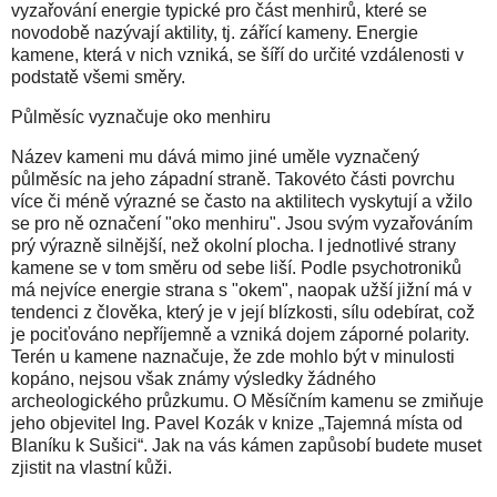
vyzařování energie typické pro část menhirů, které se
novodobě nazývají aktility, tj. zářící kameny. Energie
kamene, která v nich vzniká, se šíří do určité vzdálenosti v
podstatě všemi směry.
Půlměsíc vyznačuje oko menhiru
Název kameni mu dává mimo jiné uměle vyznačený
půlměsíc na jeho západní straně. Takovéto části povrchu
více či méně výrazné se často na aktilitech vyskytují a vžilo
se pro ně označení "oko menhiru". Jsou svým vyzařováním
prý výrazně silnější, než okolní plocha. I jednotlivé strany
kamene se v tom směru od sebe liší. Podle psychotroniků
má nejvíce energie strana s "okem", naopak užší jižní má v
tendenci z člověka, který je v její blízkosti, sílu odebírat, což
je pociťováno nepříjemně a vzniká dojem záporné polarity.
Terén u kamene naznačuje, že zde mohlo být v minulosti
kopáno, nejsou však známy výsledky žádného
archeologického průzkumu. O Měsíčním kamenu se zmiňuje
jeho objevitel Ing. Pavel Kozák v knize „Tajemná místa od
Blaníku k Sušici“. Jak na vás kámen zapůsobí budete muset
zjistit na vlastní kůži.