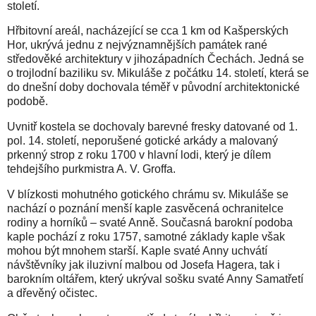
století.
Hřbitovní areál, nacházející se cca 1 km od Kašperských
Hor, ukrývá jednu z nejvýznamnějších památek rané
středověké architektury v jihozápadních Čechách. Jedná se
o trojlodní baziliku sv. Mikuláše z počátku 14. století, která se
do dnešní doby dochovala téměř v původní architektonické
podobě.
Uvnitř kostela se dochovaly barevné fresky datované od 1.
pol. 14. století, neporušené gotické arkády a malovaný
prkenný strop z roku 1700 v hlavní lodi, který je dílem
tehdejšího purkmistra A. V. Groffa.
V blízkosti mohutného gotického chrámu sv. Mikuláše se
nachází o poznání menší kaple zasvěcená ochranitelce
rodiny a horníků – svaté Anně. Současná barokní podoba
kaple pochází z roku 1757, samotné základy kaple však
mohou být mnohem starší. Kaple svaté Anny uchvátí
návštěvníky jak iluzivní malbou od Josefa Hagera, tak i
barokním oltářem, který ukrýval sošku svaté Anny Samatřetí
a dřevěný očistec.