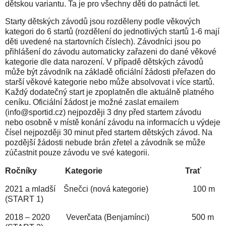
dětskou variantu. Ta je pro všechny děti do patnácti let.
Starty dětských závodů jsou rozděleny podle věkových
kategori do 6 startů (rozdělení do jednotlivých startů 1-6 mají
děti uvedené na startovních číslech). Závodníci jsou po
přihlášení do závodu automaticky zařazeni do dané věkové
kategorie dle data narození. V případě dětských závodů
může být závodník na základě oficiální žádosti přeřazen do
starší věkové kategorie nebo může absolvovat i více startů.
Každý dodatečný start je zpoplatněn dle aktuálně platného
ceníku. Oficiální žádost je možné zaslat emailem
(info@sportid.cz) nejpozději 3 dny před startem závodu
nebo osobně v místě konání závodu na informacích u výdeje
čísel nejpozději 30 minut před startem dětských závod. Na
pozdější žádosti nebude brán zřetel a závodník se může
zúčastnit pouze závodu ve své kategorii.
Ročníky Kategorie Trať
2021 a mladší Šnečci (nová kategorie) 100 m
(START 1)
2018 – 2020 Veverčata (Benjamínci) 500 m