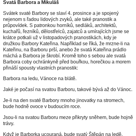
Svatá Barbora a Mikuláš
Svátek svaté Barbory se slaví 4. prosince a je spojený
nejenom s řadou lidových zvyků, ale také pranostik a
průpovídek. S patronkou horníků, sedláků, architektů,
kuchařů, řezníků, dělostřelců, zajatců a umírajících jsme se
krátce potkali už v listopadových pranostikách, kdy je
družkou Barbory Kateřina. Například se říká, že mrzne-li na
Kateřinu, na Barboru prší, anebo že svatá Kateřina prádlo
máchá a Barbora je škrobí. Kromě toho s sebou ale svatá
Barbora coby ochránkyně před bouřkou, horečkou a morem
přináší spousty vlastních pranostik:
Barbora na ledu, Vánoce na blátě.
Jaké je počasí na svatou Barboru, takové bývá až do Vánoc.
Je-li na den svaté Barbory mnoho jinovatky na stromech,
bude hodně ovoce v budoucím roce.
Jsou-li na svatou Barboru meze přikryty sněhem, bude hojně
trávy.
Když je Barborka ucouraná, bude svatý Štěpán na ledě.