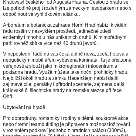
Království českého" od Augusta Hauna. Cestou z hradu se
lze pohodlně projít rozlehlým zámeckým lesoparkem nebo si
odpočinout ve vyhlídkovém altánku.
Arboretum a botanická zahrada Horní Hrad nabízí k vidění
řadu rostlin v nezvyklém prostředí, jedinečné zdejší
endemity i mnoho u nás unikátních druhů! K mimořádným
patří rovněž sbírka více než 40 druhů javorů.
V neposlední řadě na vás čeká úplně nová, zcela hotová a
neogotickým mobiliářem vybavená komnata. Ta je přístupná
veřejnosti a slouží jako mikroregionální infocentrum a
pokladna hradu. Využít můžete také noční prohlídky hradu.
Nejbližší okolí hradu a zámku Hauenštejn nabízí další
zajímavé cíle, památky i přírodní scenérie, zejména další
královské či šlechtické hrady na zemské stezce při řece
Ohři.
Ubytování na hradě
Pro dobrodruhy, romantiky i rodiny s dětmi, soukromé akce
nebo firemní teambuilding je připravena možnost ložírování
v rozlehlém podkroví jednoho z hradních paláců (300m2),