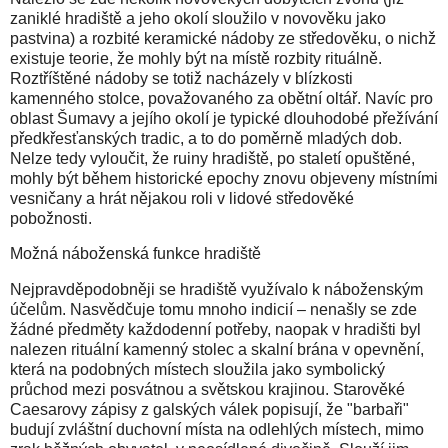
zaniklé hradiště a jeho okolí sloužilo v novověku jako
pastvina) a rozbité keramické nádoby ze středověku, o nichž
existuje teorie, že mohly být na místě rozbity rituálně.
Roztříštěné nádoby se totiž nacházely v blízkosti
kamenného stolce, považovaného za obětní oltář. Navíc pro
oblast Šumavy a jejího okolí je typické dlouhodobé přežívání
předkřesťanských tradic, a to do poměrně mladých dob.
Nelze tedy vyloučit, že ruiny hradiště, po staletí opuštěné,
mohly být během historické epochy znovu objeveny místními
vesničany a hrát nějakou roli v lidové středověké
pobožnosti.
Možná náboženská funkce hradiště
Nejpravděpodobněji se hradiště využívalo k náboženským
účelům. Nasvědčuje tomu mnoho indicií – nenašly se zde
žádné předměty každodenní potřeby, naopak v hradišti byl
nalezen rituální kamenný stolec a skalní brána v opevnění,
která na podobných místech sloužila jako symbolický
průchod mezi posvátnou a světskou krajinou. Starověké
Caesarovy zápisy z galských válek popisují, že "barbaři"
budují zvláštní duchovní místa na odlehlých místech, mimo