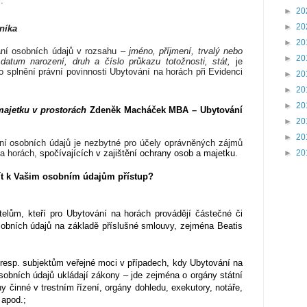
.
►
20
►
20
zníka
►
20
ní osobních údajů v rozsahu –
jméno, příjmení, trvalý nebo
►
20
 datum narození, druh a číslo průkazu totožnosti, stát,
je
o splnění právní povinnosti Ubytování na horách při Evidenci
►
20
►
20
►
20
ajetku v prostorách
Zdeněk Macháček MBA – Ubytování
►
20
►
20
ní osobních údajů je nezbytné pro účely oprávněných zájmů
na horách,
spočívajících v zajištění ochrany osob a majetku.
►
20
t k Vašim osobním údajům přístup?
elům, kteří pro Ubytování na horách provádějí částečné či
obních údajů na základě příslušné smlouvy, zejména Beatis
resp. subjektům veřejné moci v případech, kdy Ubytování na
sobních údajů ukládají zákony – jde zejména o orgány státní
y činné v trestním řízení, orgány dohledu, exekutory, notáře,
 apod.;