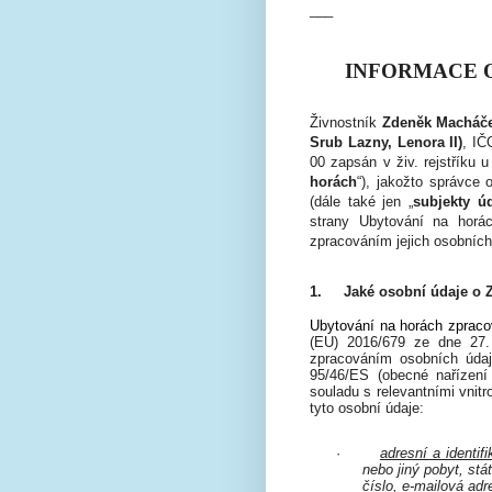
___
INFORMACE 
Živnostník
Zdeněk Macháček
Srub Lazny, Lenora II)
, I
00
zapsán v živ. rejstříku 
horách
“),
jakožto správce 
(dále také jen „
subjekty ú
strany Ubytování na horác
zpracováním jejich osobních
1.
Jaké osobní údaje o
Ubytování na horách
zpr
aco
(EU) 2016/679 ze dne 27.
zpracováním osobních úda
95/46/ES (obecné nařízení
souladu s relevantními vnitr
tyto osobní údaje:
·
adresní a identif
nebo jiný pobyt, stát
číslo, e-mailová adr