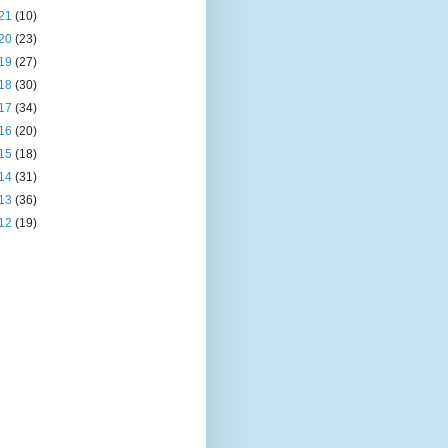
21
(10)
20
(23)
19
(27)
18
(30)
17
(34)
16
(20)
15
(18)
14
(31)
13
(36)
12
(19)