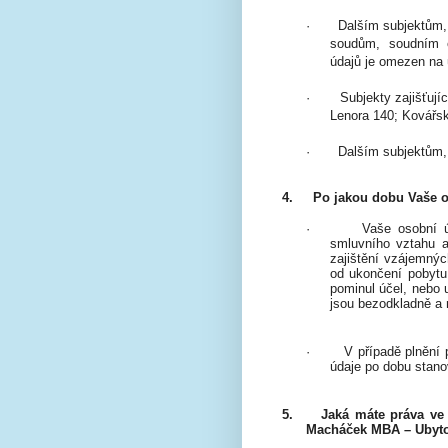
·
Dalším subjektům, 
soudům, soudním e
údajů je omezen na 
·
Subjekty zajišťují
Lenora 140; Kovářsk
·
Dalším subjektům,
4.
Po jakou dobu Vaše 
·
Vaše osobní 
smluvního vztahu a
zajištění vzájemnýc
od ukončení pobytu 
pominul účel, nebo 
jsou bezodkladně a 
·
V případě plnění
údaje po dobu stano
5.
Jaká máte práva ve
Macháček MBA – Ubyto