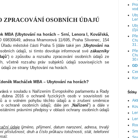
Pro
vod
Uby
O ZPRACOVÁNÍ OSOBNÍCH ÚDAJÚ
Len
Uby
(čj/
 MBA (Ubytování na horách – Srní, Lenora I, Kovářská,
Pře
ČO
69830649, adresa
Mramorová 11/695, Praha Slivenec, 154
Cha
31.
u Úřadu městské části Praha 5 (dále také jen „
Ubytování na
Pře
osobních údajů, si tímto dovoluje informovat své
zákazníky
Cha
dajů
“) o způsobu a rozsahu zpracování osobních údajů ze
30.
h, včetně rozsahu práv subjektů údajů souvisejících se
GD
 údajů ze strany Ubytování na horách.
Cen
Kon
Zdeněk Macháček MBA – Ubytování na horách
?
váv
á v souladu s Nařízením Evropského parlamentu a Rady
Štítky
 dubna 2016 o ochraně fyzických osob v souvislosti se
jů a o volném pohybu těchto údajů a o zrušení směrnice
Akt
 o ochraně osobních údajů; dále jen „
Nařízení
“) a dále v
Ko
ostátními právními předpisy v oblasti ochrany osobních údajů
Le
Len
Ro
ikační údaje
(
jméno, příjmení, datum narození, adresa, trvalý
Srn
ní příslušnost, druh a číslo průkazu totožnosti, stát, telefonní
esa);
Sru