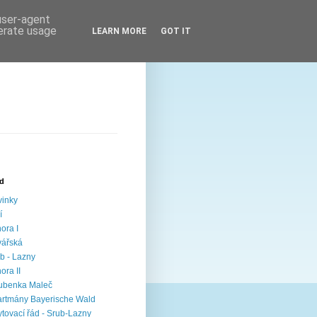
 user-agent
nerate usage
LEARN MORE
GOT IT
ed
inky
í
ora I
vářská
b - Lazny
ora II
ubenka Maleč
rtmány Bayerische Wald
tovací řád - Srub-Lazny