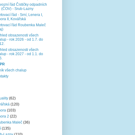
vozní řád Čističky odpadních
 (ČOV) - Srub-Lazny
tovací řád - Srní, Lenera I,
ora II, Kovářská
tovací řád Roubenka Maleč
aj)
hled obsazenosti všech
lup - rok 2026 - od 1.7. do
12.
hled obsazenosti všech
lup - rok 2027 - od 1.1. do
6.
PR
ík všech chalup
takty
uality
(62)
vářská
(120)
nora
(103)
ora 2
(22)
ubenka Maleč
(36)
í
(135)
b-Lazny
(110)