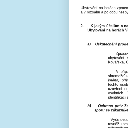
Ubytování na horách
zpraco
a v rozsahu a po dobu nezby
2.
K jakým účelům a na
Ubytování na horách
Va
a)
Uskutečnění prodej
·
Zpraco
ubytování 
Kovářská, Č
·
V příp
shromažďuj
jméno, pří
těchto osob
uzavření n
osobních 
identifikaci
b)
Ochrana práv
Z
sporu se zákazník
·
Výše uved
rovněž zpr