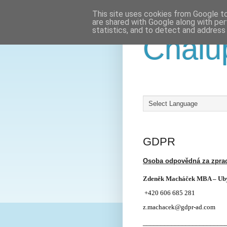
This site uses cookies from Google to 
are shared with Google along with per
statistics, and to detect and address
Chalu
GDPR
Osoba odpovědná za zpra
Zdeněk Macháček MBA – Uby
+420 606 685 281
z.machacek@gdpr-ad.com
_______________________