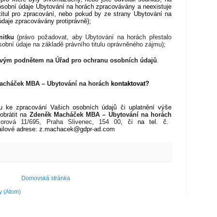
osobní údaje Ubytování na horách zpracovávány a neexistuje
titul pro zpracování, nebo pokud by ze strany Ubytování na
údaje zpracovávány protiprávně);
mitku
(právo požadovat, aby Ubytování na horách přestalo
obní údaje na základě právního titulu oprávněného zájmu);
 svým podnětem na Úřad pro ochranu osobních údajů
.
acháček MBA – Ubytování na horách
kontaktovat?
zu ke zpracování Vašich osobních údajů či uplatnění výše
obrátit na
Zdeněk Macháček MBA – Ubytování na horách
orová 11/695, Praha Slivenec, 154 00
, či na tel. č.
ailové adrese: z.machacek@gdpr-ad.com
Domovská stránka
y (Atom)