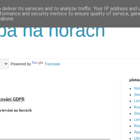
deliver its services and to analyze traffic. Your IP address and
formance and security metrics to ensure quality of service, ge
 abuse.
pa na horách
Powered by
Translate
přehl
Nov
Srn
cování GDPR
Len
Ko
tování na horách
Sru
Len
Ro
Apa
___________________________________________________
Uby