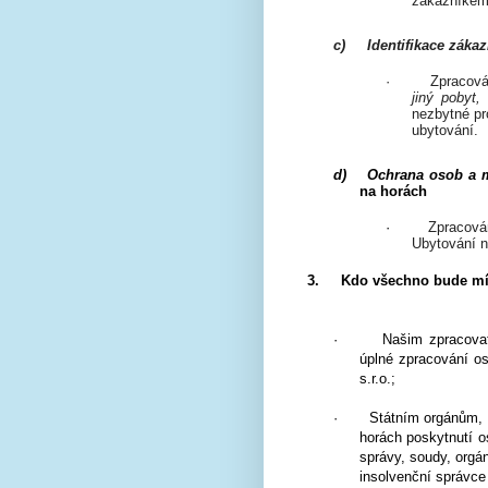
zákazníkem
c)
Identifikace záka
·
Zpracová
jiný pobyt,
nezbytné pr
ubytování.
d)
Ochrana osob a m
na horách
·
Zpracová
Ubytování 
3.
Kdo všechno bude mí
·
Našim zpracovat
úplné zpracování os
s.r.o.;
·
Státním orgánům, 
horách poskytnutí o
správy, soudy, orgán
insolvenční správce