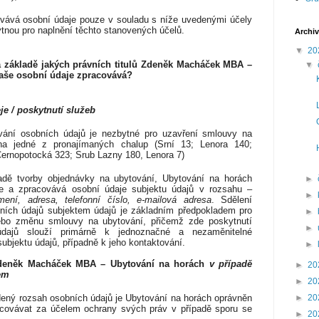
vává osobní údaje pouze v souladu s níže uvedenými účely
tnou pro naplnění těchto stanovených účelů.
Archiv
▼
20
 základě jakých právních titulů
Zdeněk Macháček MBA –
▼
še osobní údaje zpracovává?
e / poskytnutí služeb
vání osobních údajů je nezbytné pro uzavření smlouvy na
na jedné z pronajímaných chalup (Srní 13; Lenora 140;
ernopotocká 323; Srub Lazny 180, Lenora 7)
adě tvorby objednávky na ubytování, Ubytování na horách
►
e a zpracovává osobní údaje subjektu údajů v rozsahu –
►
jmení, adresa
,
telefonní číslo, e-mailová adresa
. Sdělení
ních údajů subjektem údajů je základním předpokladem pro
►
ebo změnu smlouvy na ubytování, přičemž zde poskytnutí
►
údajů slouží primárně k jednoznačné a nezaměnitelné
 subjektu údajů, případně k jeho kontaktování.
►
deněk Macháček MBA – Ubytování na horách
v případě
►
20
em
►
20
ený rozsah osobních údajů je Ubytování na horách oprávněn
►
20
acovávat za účelem ochrany svých práv v případě sporu se
►
20