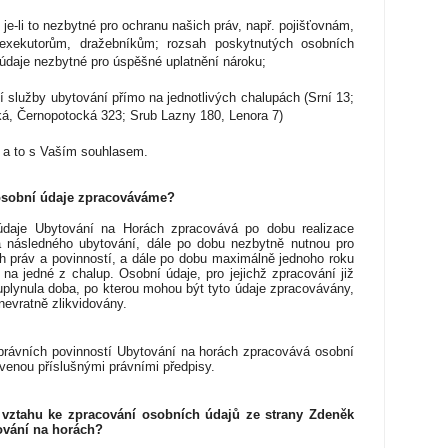
je-li to nezbytné pro ochranu našich práv, např. pojišťovnám,
xekutorům, dražebníkům; rozsah poskytnutých osobních
údaje nezbytné pro úspěšné uplatnění nároku;
cí služby ubytování přímo na jednotlivých chalupách
(Srní 13;
á, Černopotocká 323; Srub Lazny 180, Lenora 7)
 a to s Vaším souhlasem.
osobní údaje zpracováváme?
údaje Ubytování na Horách zpracovává po dobu realizace
 následného ubytování, dále po dobu nezbytně nutnou pro
h práv a povinností, a dále po dobu maximálně jednoho roku
na jedné z chalup. Osobní údaje, pro jejichž zpracování již
uplynula doba, po kterou mohou být tyto údaje zpracovávány,
nevratně zlikvidovány.
 právních povinností Ubytování na horách zpracovává osobní
venou příslušnými právními předpisy.
 vztahu ke zpracování osobních údajů ze strany
Zdeněk
vání na horách
?