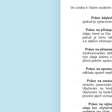
Ve vztahu k Vašim osobním ú
·
Právo kdykol
(pokud je zpracován
·
Právo na přístu
údaje, které se Vás
pokud je tomu ta
a k dalším informací
·
Právo na přenese
strukturovaném, běž
tyto údaje jinému s
přímo jedním správce
·
Právo na opravu
odkladu opravil nepř
·
Právo na omeze
omezilo zpracování
Ubytování na horá
Ubytování na horách
provést jejich výmaz
·
Právo na vým
údaje bez zbytečné
potřebné pro účely,