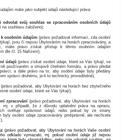
dajům máte jako subjekt údajů následující práva:
i odvolat svůj souhlas se zpracováním osobních údajů
í na souhlasu založeno);
p k osobním údajům
(
právo požadovat informaci, zda osobní
 týkají, jsou či nejsou Ubytováním na horách zpracovávány, a
k, máte právo získat přístup k těmto osobním údajům
m dle čl. 15 Nařízení);
ní údajů
(právo
získat osobní údaje, které se Vás týkají, ve
ně používaném a strojově čitelném formátu, a právo předat
právci; a dále právo na to, aby osobní údaje byly předány
m správci druhému, je-li to technicky proveditelné);
(právo požadovat, aby Ubytování na horách bez zbytečného
esné osobní údaje, které se Vás týkají);
ní zpracování
(právo požadovat, aby Ubytování na horách
, mj. v případě, že z důvodu uplatnění práva na opravu,
ch ověřuje správnost údajů; nebo pokud by ze strany
 byly osobní údaje zpracovávány protiprávně, ale nechcete
);
az
(právo požadovat, aby Ubytování na horách Vaše osobní
ho odkladu vymazalo, mj. pokud osobní údaje již nejsou
 pro které byly shromážděny, nebo jste odvolali souhlas, na