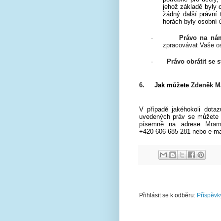
jehož základě byly 
žádný další právní 
horách byly osobní 
·
Právo na ná
zpracovávat Vaše os
·
Právo obrátit se
6.
Jak můžete
Zdeněk M
V případě jakéhokoli dota
uvedených práv se můžete 
písemně na adrese
Mram
+420 606 685 281 nebo e-m
Přihlásit se k odběru:
Příspěvk