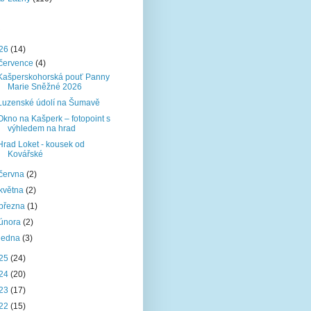
26
(14)
července
(4)
Kašperskohorská pouť Panny
Marie Sněžné 2026
Luzenské údolí na Šumavě
Okno na Kašperk – fotopoint s
výhledem na hrad
Hrad Loket - kousek od
Kovářské
června
(2)
května
(2)
března
(1)
února
(2)
ledna
(3)
25
(24)
24
(20)
23
(17)
22
(15)