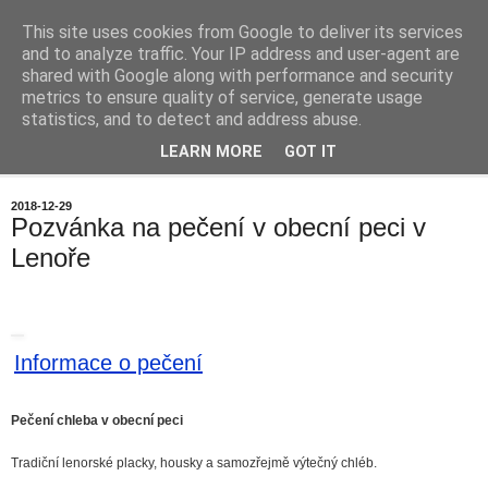
This site uses cookies from Google to deliver its services
Chalupa na horách
and to analyze traffic. Your IP address and user-agent are
shared with Google along with performance and security
metrics to ensure quality of service, generate usage
statistics, and to detect and address abuse.
▼
LEARN MORE
GOT IT
▼
2018-12-29
Pozvánka na pečení v obecní peci v
Lenoře
Informace o pečení
Pečení chleba v obecní peci
Tradiční lenorské placky, housky a samozřejmě výtečný chléb.