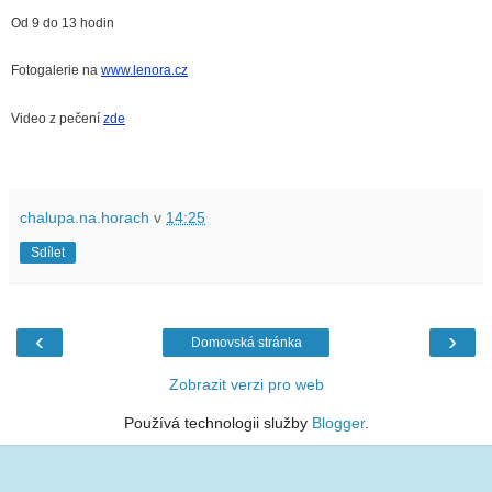
Od 9 do 13 hodin
Fotogalerie na
www.lenora.cz
Video z pečení
zde
chalupa.na.horach
v
14:25
Sdílet
‹
›
Domovská stránka
Zobrazit verzi pro web
Používá technologii služby
Blogger
.