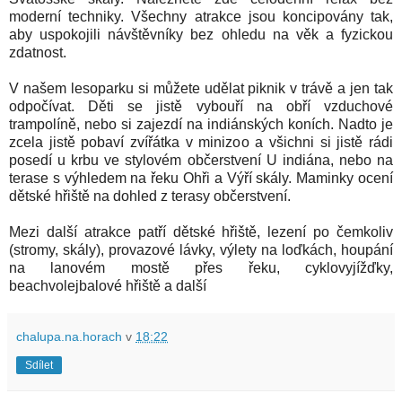
moderní techniky. Všechny atrakce jsou koncipovány tak,
aby uspokojili návštěvníky bez ohledu na věk a fyzickou
zdatnost.
V našem lesoparku si můžete udělat piknik v trávě a jen tak
odpočívat. Děti se jistě vybouří na obří vzduchové
trampolíně, nebo si zajezdí na indiánských koních. Nadto je
zcela jistě pobaví zvířátka v minizoo a všichni si jistě rádi
posedí u krbu ve stylovém občerstvení U indiána, nebo na
terase s výhledem na řeku Ohři a Výří skály. Maminky ocení
dětské hřiště na dohled z terasy občerstvení.
Mezi další atrakce patří dětské hřiště, lezení po čemkoliv
(stromy, skály), provazové lávky, výlety na loďkách, houpání
na lanovém mostě přes řeku, cyklovyjížďky,
beachvolejbalové hřiště a další
chalupa.na.horach
v
18:22
Sdílet