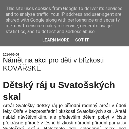
This site uses cookies from Google to deliver its services
Chalupa na horách
and to analyze traffic. Your IP address and user-agent are
shared with Google along with performance and security
metrics to ensure quality of service, generate usage
statistics, and to detect and address abuse.
▼
LEARN MORE
GOT IT
▼
2014-08-06
Námět na akci pro děti v blízkosti
KOVÁŘSKÉ
Dětský ráj u Svatošských
skal
Areál Svatošky dětský ráj je přírodní rodinný areál v údolí
řeky Ohře v bezprostřední blízkosti Svatošských skal. Areál
nabízí návštěvníkům, ale především dětem pobyt v čisté
překrásné přírodě v těsné blízkosti národní přírodní památky
Svatošské skály. Naleznete zde celodenní relax bez