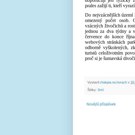
doporučují jen fyzicky
prales
zažijí ti, kteří vyraz
Do
nejvzácnějších území
omezený počet osob
. 
vzácných živočichů a ros
jednou za dva týdny a v
července do konce října
webových stránkách pa
odborně vyškolených, z
turistů celoživotním pov
proč si je šumavská divoč
Vystavil
chalupa.na.horach
v
16
Štítky:
Srní
Novější příspěvek