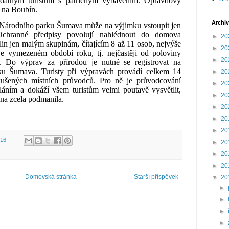
 zdatným turistům s patřičným vybavením.
Opravdový
í na
Boubín
.
Archiv
 Národního parku Šumava
může na výjimku vstoupit jen
Ochranné předpisy povolují nahlédnout do domova
►
20
tlin jen malým skupinám,
čítajícím 8 až 11 osob
, nejvýše
►
20
e vymezeném období roku, tj. nejčastěji od poloviny
►
20
. Do
výprav za přírodou
je nutné se
registrovat na
rku Šumava
. Turisty při výpravách provádí celkem 14
►
20
kušených místních průvodců. Pro ně je průvodcování
►
20
oláním a dokáží všem turistům velmi poutavě vysvětlit,
►
20
ina zcela podmanila.
►
20
►
20
►
20
:16
►
20
►
20
►
20
Domovská stránka
Starší příspěvek
▼
20
►
►
►
►