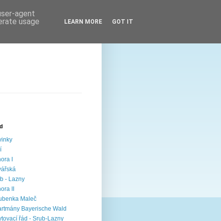
 user-agent
nerate usage
LEARN MORE
GOT IT
ed
inky
í
ora I
vářská
b - Lazny
ora II
ubenka Maleč
rtmány Bayerische Wald
tovací řád - Srub-Lazny