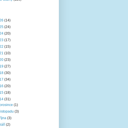
26
(14)
25
(24)
24
(20)
23
(17)
22
(15)
21
(10)
20
(23)
19
(27)
18
(30)
17
(34)
16
(20)
15
(18)
14
(31)
prosince
(1)
listopadu
(3)
října
(3)
září
(2)