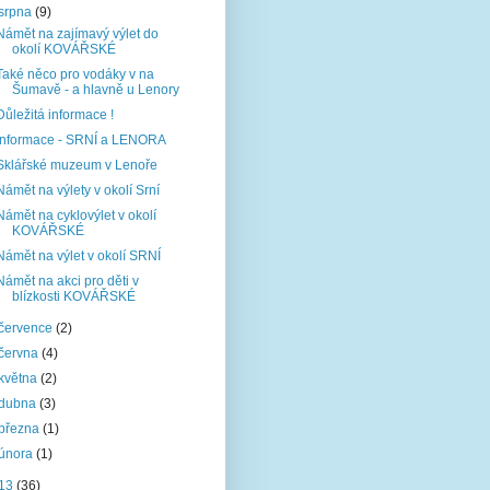
srpna
(9)
Námět na zajímavý výlet do
okolí KOVÁŘSKÉ
Také něco pro vodáky v na
Šumavě - a hlavně u Lenory
Důležitá informace !
Informace - SRNÍ a LENORA
Sklářské muzeum v Lenoře
Námět na výlety v okolí Srní
Námět na cyklovýlet v okolí
KOVÁŘSKÉ
Námět na výlet v okolí SRNÍ
Námět na akci pro děti v
blízkosti KOVÁŘSKÉ
července
(2)
června
(4)
května
(2)
dubna
(3)
března
(1)
února
(1)
13
(36)