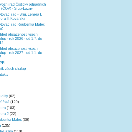
vozní řád Čističky odpadních
 (ČOV) - Srub-Lazny
tovací řád - Srní, Lenera I,
ora II, Kovářská
tovací řád Roubenka Maleč
aj)
hled obsazenosti všech
lup - rok 2026 - od 1.7. do
12.
hled obsazenosti všech
lup - rok 2027 - od 1.1. do
6.
PR
ík všech chalup
takty
uality
(62)
vářská
(120)
nora
(103)
ora 2
(22)
ubenka Maleč
(36)
í
(135)
b-Lazny
(110)