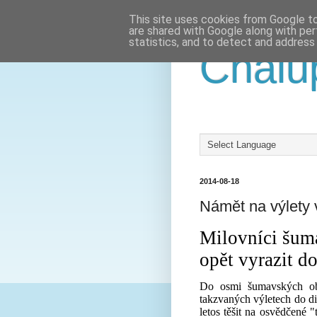
This site uses cookies from Google to 
are shared with Google along with per
statistics, and to detect and address
Chalu
2014-08-18
Námět na výlety v
Milovníci šum
opět vyrazit do
Do osmi šumavských obl
takzvaných výletech do d
letos těšit na osvědčené 