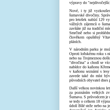
výpravy do "nejdivočejšíc
Nové, i ty již vyzkouš
šumavské divočiny
. Sprá
pro letošek nabízí 129 vy
vážných zájemců o šuma
zavítáte již na tradiční mís
Smrčině
nebo si prohléd
člověkem opuštěný
Vlta
pláních
.
V národním parku je mo
Oproti loňskému roku s n
nebo na Trojmeznou došlo
"divočina"
a chodí se
víc
nabídce do kaňonu
Křeme
v kaňonu seznámí s lesy
zavede také
do míst býv
původních obyvatel dnes p
Další velkou novinkou let
za poznáním velkých zví
Šumava. S průvodcem je mo
se tedy o celkem 18 výpr
údolí Bílé strže
nebo na
j