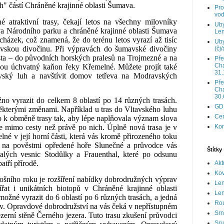
h" částí Chráněné krajinné oblasti Šumava.
Pro
vod
ené
atraktivní trasy
, čekají letos na všechny milovníky
Uby
va Národního parku a
chráněné krajinné oblasti Šumava
Len
cházek, což znamená, že do terénu letos vyrazí až tisíc
Uby
vskou divočinu. Při výpravách do šumavské divočiny
(čj/
ta
– do
původních horských pralesů
na
Trojmezné
a na
Pře
Cha
nou úchvatný
kaňon řeky Křemelné
. Můžete projít také
31.
vský luh
a navštívit domov tetřeva na
Modravských
Pře
Cha
30.
žno
vyrazit do celkem 8 oblastí po 14 různých trasách
.
GD
ěkterými změnami. Například u tras do Vltavského luhu
Cen
 k obměně trasy tak, aby lépe naplňovala
význam slova
Kon
e mimo cesty než právě po nich
. Úplně nová trasa je v
lné
v její horní části, která vás kromě přirozeného toku
 na
pověstmi opředené hoře Slunečné
a průvodce vás
Štítky
alých vesnic
Stodůlky a Frauenthal, které po odsunu
atří přírodě.
Akt
Ko
ošního roku je
rozšíření nabídky dobrodružných výprav
Le
řat
i unikátních biotopů v Chráněné krajinné oblasti
Len
žné vyrazit do 6 oblastí po 6 různých trasách, a jedná
Ro
av. Opravdové dobrodružství na vás čeká
v nepřístupném
Srn
ezerní stěně
Černého jezera
. Tuto trasu zkušení průvodci
Sru