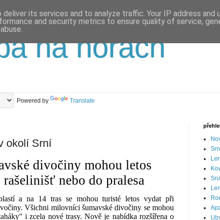
deliver its services and to analyze traffic. Your IP address and
formance and security metrics to ensure quality of service, ge
 abuse.
pa na horách
Powered by
Translate
přehl
Nov
 okolí Srní
Srn
Len
avské divočiny mohou letos
Ko
 rašelinišť nebo do pralesa
Sru
Len
Ro
astí a na 14 tras se mohou turisté letos vydat při
ivočiny. Všichni milovníci šumavské divočiny se mohou
Apa
"taháky" i zcela nové trasy. Nově je nabídka rozšířena o
Uby