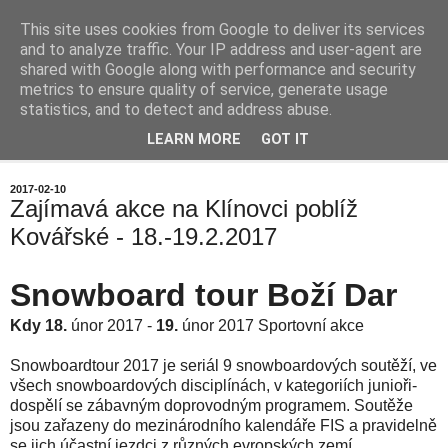
This site uses cookies from Google to deliver its services
Chalupa na horách
and to analyze traffic. Your IP address and user-agent are
shared with Google along with performance and security
metrics to ensure quality of service, generate usage
statistics, and to detect and address abuse.
▼
LEARN MORE
GOT IT
▼
2017-02-10
Zajímavá akce na Klínovci poblíž
Kovářské - 18.-19.2.2017
Snowboard tour Boží Dar
Kdy
18.
únor 2017 -
19.
únor 2017
Sportovní akce
Snowboardtour 2017 je seriál 9 snowboardových soutěží, ve
všech snowboardových disciplínách, v kategoriích junioři-
dospělí se zábavným doprovodným programem. Soutěže
jsou zařazeny do mezinárodního kalendáře FIS a pravidelně
se jich účastní jezdci z různých evropských zemí.