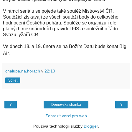
V rámci seriálu se pojede také soutěž Mistrovství ČR.
Soutěžící získávají ze všech soutěží body do celkového
hodnocení Českého poháru. Soutěže se organizují dle
platných mezinárodních pravidel FIS a soutěžního řádu
Svazu lyžařů ČR.
Ve dnech 18. a 19. února se na Božím Daru bude konat Big
Air.
chalupa.na.horach
v
22:19
Sdílet
‹
›
Domovská stránka
Zobrazit verzi pro web
Používá technologii služby
Blogger
.