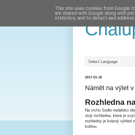
This site uses cookies from Google to 
are shared with Google along with per
statistics, and to detect and address
Chalu
2017-01-18
Námět na výlet v
Rozhledna na
Na vrchu Sedlo nedaleko obc
stojí rozhledna, která je s
rozhledny je krásný výhled
kotlinu.