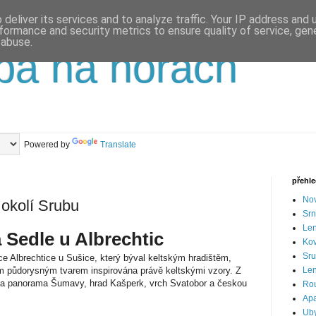
deliver its services and to analyze traffic. Your IP address and
formance and security metrics to ensure quality of service, ge
 abuse.
pa na horách
Powered by
Translate
přehl
Nov
 okolí Srubu
Srn
Len
 Sedle u Albrechtic
Ko
Sru
e Albrechtice u Sušice, který býval keltským hradištěm,
vým půdorysným tvarem inspirována právě keltskými vzory. Z
Len
 na panorama Šumavy, hrad Kašperk, vrch Svatobor a českou
Ro
Apa
Uby