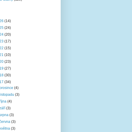
26
(14)
25
(24)
24
(20)
23
(17)
22
(15)
21
(10)
20
(23)
19
(27)
18
(30)
17
(34)
prosince
(4)
listopadu
(3)
října
(4)
září
(3)
srpna
(3)
června
(3)
května
(3)