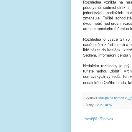
Rozhledna vznikla na mís
půdorysně sedmiúhelník s 
jednotlivých podlažích o
zmenšuje. Točité schodiš
dvou metrů nad úrovní vzro
architektonického řešení cel
Rozhledna o výšce 27,75
nadšencům z řad turistů a 
lidé házet do kasiček, kte
Sedlem, informační centra v
Nedaleko rozhledny je prý 
turisté mohou „dobít“. Vrc
šumavských výhledů. Ten výh
nedalekého Obřího hradu, kdy
Vystavil
chalupa.na.horach
v
22
Štítky:
Srub-Lazny
Novější příspěvek