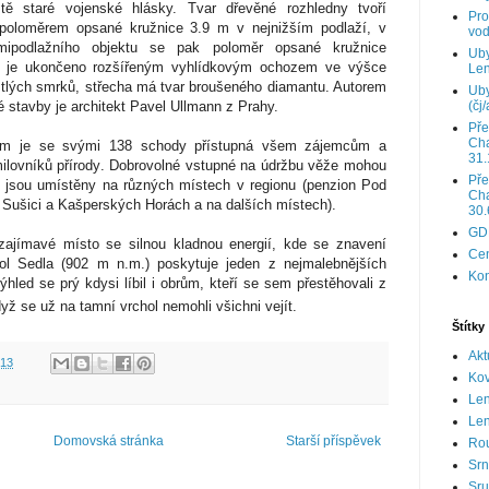
tě staré vojenské hlásky. Tvar dřevěné rozhledny tvoří
Pro
poloměrem opsané kružnice 3.9 m v nejnižším podlaží, v
vod
smipodlažního objektu se pak poloměr opsané kružnice
Uby
tě je ukončeno rozšířeným vyhlídkovým ochozem ve výšce
Len
stlých smrků, střecha má tvar broušeného diamantu. Autorem
Uby
é stavby je architekt Pavel Ullmann z Prahy.
(čj/
Pře
Cha
 m je se svými 138 schody přístupná všem zájemcům a
31.
milovníků přírody. Dobrovolné vstupné na údržbu věže mohou
Pře
ré jsou umístěny na různých místech v regionu (penzion Pod
Cha
 Sušici a Kašperských Horách a na dalších místech).
30.
GD
zajímavé místo se silnou kladnou energií, kde se znavení
Cen
hol Sedla (902 m n.m.) poskytuje jeden z nejmalebnějších
Kon
led se prý kdysi líbil i obrům, kteří se sem přestěhovali z
ž se už na tamní vrchol nemohli všichni vejít.
Štítky
Akt
:13
Ko
Le
Len
Domovská stránka
Starší příspěvek
Ro
Srn
Sru