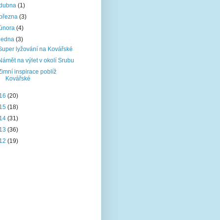
dubna
(1)
března
(3)
února
(4)
ledna
(3)
Super lyžování na Kovářské
Námět na výlet v okolí Srubu
Zimní inspirace poblíž
Kovářské
16
(20)
15
(18)
14
(31)
13
(36)
12
(19)