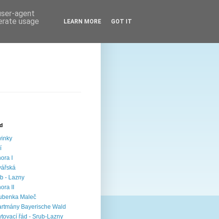
 user-agent
nerate usage
LEARN MORE
GOT IT
ed
inky
í
ora I
vářská
b - Lazny
ora II
ubenka Maleč
rtmány Bayerische Wald
tovací řád - Srub-Lazny