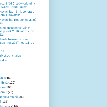
vozní řád Čističky odpadních
 (ČOV) - Srub-Lazny
tovací řád - Srní, Lenera I,
ora II, Kovářská
tovací řád Roubenka Maleč
aj)
hled obsazenosti všech
lup - rok 2026 - od 1.7. do
12.
hled obsazenosti všech
lup - rok 2027 - od 1.1. do
6.
PR
ík všech chalup
takty
uality
(62)
vářská
(120)
nora
(103)
ora 2
(22)
ubenka Maleč
(36)
í
(135)
b-Lazny
(110)