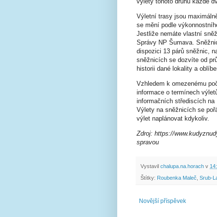
výlety tohoto druhu každé d
Výletní trasy jsou maximálně
se mění podle výkonnostníh
Jestliže nemáte vlastní sněž
Správy NP Šumava. Sněžnice 
dispozici 13 párů sněžnic, n
sněžnicích se dozvíte od p
historii dané lokality a oblí
Vzhledem k omezenému počtu
informace o termínech výle
informačních střediscích na
Výlety na sněžnicích se poř
výlet naplánovat kdykoliv.
Zdroj: https://www.kudyznudy
spravou
Vystavil
chalupa.na.horach
v
14
Štítky:
Roubenka Maleč
,
Srub-L
Novější příspěvek