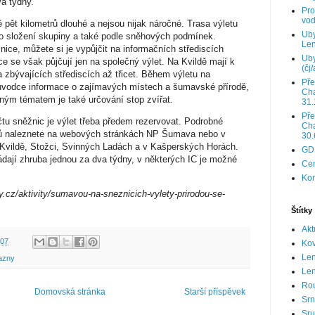
va týdny.
Pro
vod
 pět kilometrů dlouhé a nejsou nijak náročné. Trasa výletu
Uby
o složení skupiny a také podle sněhových podmínek.
Len
nice, můžete si je vypůjčit na informačních střediscích
Uby
se však půjčují jen na společný výlet. Na Kvildě mají k
(čj/
a zbývajících střediscích až třicet. Během výletu na
Pře
růvodce informace o zajímavých místech a šumavské přírodě,
Cha
beným tématem je také určování stop zvířat.
31.
Pře
 sněžnic je výlet třeba předem rezervovat. Podrobné
Cha
tů naleznete na webových stránkách NP Šumava nebo v
30.
 Kvildě, Stožci, Svinných Ladách a v Kašperských Horách.
GD
ádají zhruba jednou za dva týdny, v některých IC je možné
Cen
Kon
.cz/aktivity/sumavou-na-sneznicich-vylety-prirodou-se-
Štítky
Akt
:07
Ko
Le
azny
Len
Ro
Domovská stránka
Starší příspěvek
Srn
Sru