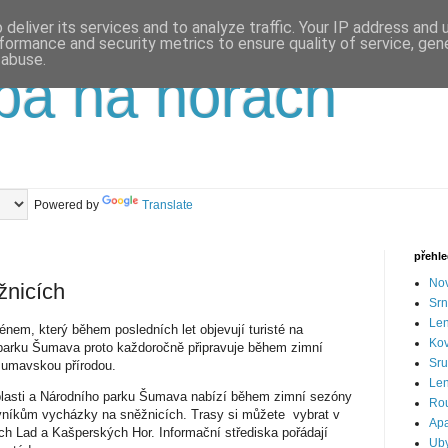
deliver its services and to analyze traffic. Your IP address and
formance and security metrics to ensure quality of service, ge
 abuse.
pa na horách
Powered by
Translate
přehl
Nov
nicích
Srn
Len
em, který během posledních let objevují turisté na
Ko
arku Šumava proto každoročně připravuje během zimní
Sru
šumavskou přírodou.
Len
blasti a Národního parku Šumava nabízí během zimní sezóny
Ro
ěvníkům vycházky na sněžnicích. Trasy si můžete vybrat v
Apa
ých Lad a Kašperských Hor. Informační střediska pořádají
Uby