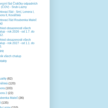
vozní řád Čističky odpadních
 (ČOV) - Srub-Lazny
tovací řád - Srní, Lenera I,
ora II, Kovářská
tovací řád Roubenka Maleč
aj)
hled obsazenosti všech
lup - rok 2026 - od 1.7. do
12.
hled obsazenosti všech
lup - rok 2027 - od 1.1. do
6.
PR
ík všech chalup
takty
uality
(62)
vářská
(120)
nora
(103)
ora 2
(22)
ubenka Maleč
(36)
í
(135)
b-Lazny
(110)