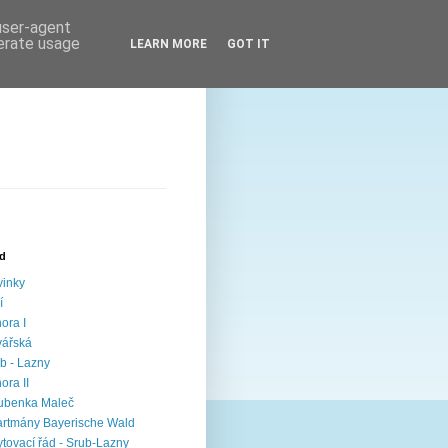
 user-agent
nerate usage
LEARN MORE
GOT IT
ed
inky
í
ora I
vářská
b - Lazny
ora II
ubenka Maleč
rtmány Bayerische Wald
tovací řád - Srub-Lazny