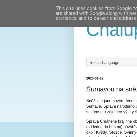
This site uses cookies from Google to 
are shared with Google along with per
statistics, and to detect and address
Chalu
2026-01-19
Šumavou na sněž
Sněžnice jsou novým fenomén
Šumavě. Správa národního p
sezóny pro zájemce výlety 
Správa Chráněné krajinné o
(od ledna do března) návšt
okolí Kvildy, Stožce, Svinn