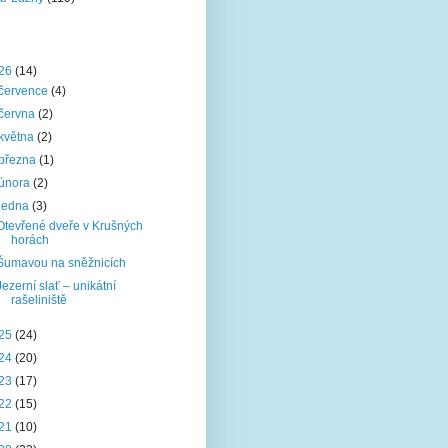
26
(14)
července
(4)
června
(2)
května
(2)
března
(1)
února
(2)
ledna
(3)
Otevřené dveře v Krušných
horách
Šumavou na sněžnicích
Jezerní slať – unikátní
rašeliniště
25
(24)
24
(20)
23
(17)
22
(15)
21
(10)