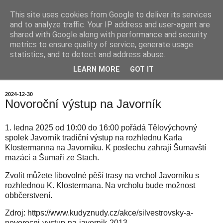
This site uses cookies from Google to deliver its services
Chalupa na horách
and to analyze traffic. Your IP address and user-agent are
shared with Google along with performance and security
metrics to ensure quality of service, generate usage
statistics, and to detect and address abuse.
▼
LEARN MORE
GOT IT
▼
2024-12-30
Novoroční výstup na Javorník
1. ledna 2025 od
10:00 do 16:00 pořádá
Tělovýchovný
spolek Javorník tradiční výstup na rozhlednu Karla
Klostermanna na Javorníku. K poslechu zahrají Šumavští
mazáci a Šumaři ze Stach.
Zvolit můžete libovolné pěší trasy na vrchol Javorníku s
rozhlednou K. Klostermana. Na vrcholu bude možnost
obbčerstvení.
Zdroj: https://www.kudyznudy.cz/akce/silvestrovsky-a-
novorocni-vystup-na-javornik-2013