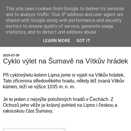
This site uses cookies from Google to deliver its services
Chalupa na horách
and to analyze traffic. Your IP address and user-agent are
shared with Google along with performance and security
metrics to ensure quality of service, generate usage
statistics, and to detect and address abuse.
▼
LEARN MORE
GOT IT
▼
2019-07-09
Cyklo výlet na Šumavě na Vítkův hrádek
Při cyklovýletu kolem Lipna jsme si vyjeli na Vítkův hrádek.
Tato zřícenina středověkého hradu, někdy též zvaná Vítkův
kámen, leží ve výšce 1035 m. n. m.
Je to jeden z nejvýše položených hradů v Čechách. Z
Ochozů jeho věže je krásný pohled na Lipno i českou a
rakouskou část Šumavy.