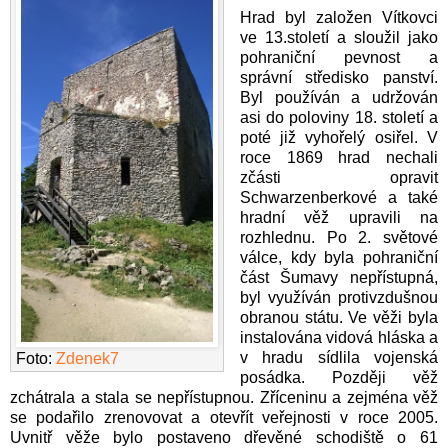
Hrad byl založen Vítkovci
ve 13.století
a sloužil jako
pohraniční pevnost a
správní středisko panství.
Byl používán a udržován
asi do poloviny 18. století a
poté již vyhořelý osiřel. V
roce 1869 hrad nechali
zčásti opravit
Schwarzenberkové a také
hradní věž upravili na
rozhlednu. Po 2. světové
válce, kdy byla pohraniční
část Šumavy nepřístupná,
byl využíván protivzdušnou
obranou státu. Ve věži byla
instalována vidová hláska a
v hradu sídlila vojenská
Foto:
Zdenek7
posádka. Později věž
zchátrala a stala se nepřístupnou. Zříceninu a zejména věž
se podařilo zrenovovat a otevřít veřejnosti v roce 2005.
Uvnitř věže bylo postaveno dřevěné schodiště o 61