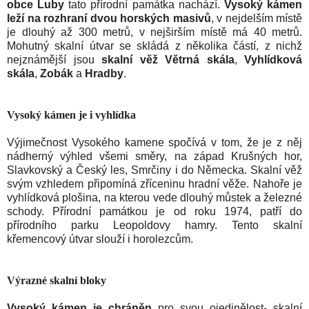
obce Luby
tato přírodní památka nachází.
Vysoký kámen
leží na rozhraní dvou horských masivů
, v nejdelším místě
je dlouhý až 300 metrů, v nejširším místě má 40 metrů.
Mohutný skalní útvar se skládá z několika částí, z nichž
nejznámější jsou
skalní věž Větrná skála
,
Vyhlídková
skála
,
Zobák
a
Hradby
.
Vysoký kámen je i vyhlídka
Výjimečnost Vysokého kamene spočívá v tom, že je z něj
nádherný výhled všemi směry, na západ Krušných hor,
Slavkovský a Český les, Smrčiny i do Německa. Skalní věž
svým vzhledem připomíná zříceninu hradní věže. Nahoře je
vyhlídková plošina, na kterou vede dlouhý můstek a železné
schody. Přírodní památkou je od roku 1974, patří do
přírodního parku Leopoldovy hamry. Tento skalní
křemencový útvar slouží i horolezcům.
Výrazné skalní bloky
Vysoký kámen je chráněn
pro svou ojedinělost- skalní