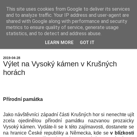
This site uses cookies from Google to deliver its services
Chalupa na horách
and to analyze traffic. Your IP address and user-agent are
shared with Google along with performance and security
metrics to ensure quality of service, generate usage
statistics, and to detect and address abuse.
▼
LEARN MORE
GOT IT
▼
2019-04-28
Výlet na Vysoký kámen v Krušných
horách
Přírodní památka
Jako návštěvníci západní části Krušných hor si nenechte ujít
zcela ojedinělou přírodní památku nazvanou prozaicky
Vysoký kámen. Vydáte-li se k této zajímavosti, dostanete se
na hranice České republiky a Německa, kde se
v blízkosti